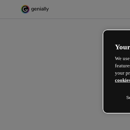
Your
We use 
feature
your pr
cookies
S
Crie de forma interativa
formações
Max