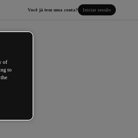
Você já tem uma conta?
Iniciar sessão
y of
ing to
 the
ie a sua conta! É grátis!
al descreve melhor a sua função?