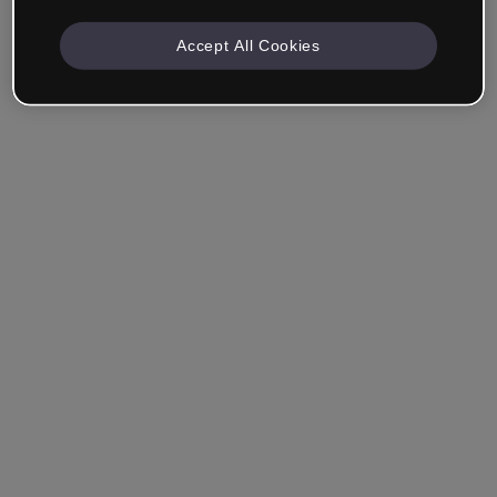
Accept All Cookies
Empresa & Profissionais
Trabalho na área da educação, marketing, design ou
outra área.
Estudante
Você já tem uma conta?
Iniciar sessão