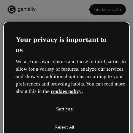
Iniciar sessão
Your privacy is important to
us
We use our own cookies and those of third parties to
allow for a variety of features, analyze our services
and show you additional options according to your
Crie a sua conta! É grátis!
preferences and browsing habits. You can read more
about this in the
cookies policy
.
Qual descreve melhor a sua função?
Settings
Educação
Trabalho em uma escola ou universidade.
Reject All