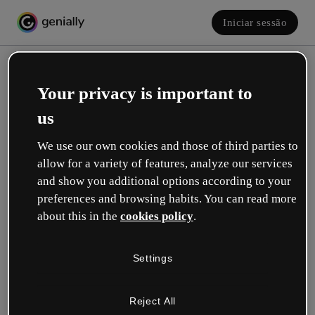
Iniciar sessão
Your privacy is important to
us
We use our own cookies and those of third parties to
allow for a variety of features, analyze our services
and show you additional options according to your
Crie a sua conta! É grátis!
preferences and browsing habits. You can read more
about this in the
cookies policy
.
Qual descreve melhor a sua função?
Settings
Educação
Trabalho em uma escola ou universidade.
Reject All