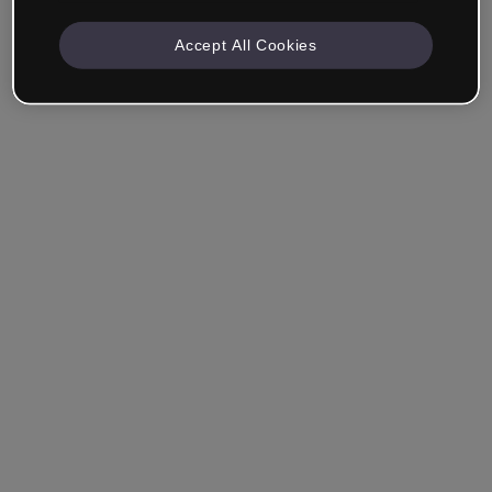
Accept All Cookies
Empresa & Profissionais
Trabalho na área da educação, marketing, design ou
outra área.
Estudante
Você já tem uma conta?
Iniciar sessão