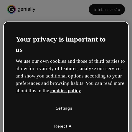
Iniciar sessão
Your privacy is important to
us
We use our own cookies and those of third parties to
allow for a variety of features, analyze our services
and show you additional options according to your
Crie a sua conta! É grátis!
preferences and browsing habits. You can read more
about this in the
cookies policy
.
Qual descreve melhor a sua função?
Settings
Educação
Trabalho em uma escola ou universidade.
Reject All