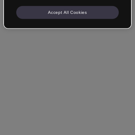
Accept All Cookies
Empresa & Profissionais
Trabalho na área da educação, marketing, design ou
outra área.
Estudante
Você já tem uma conta?
Iniciar sessão