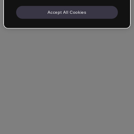
Accept All Cookies
Empresa & Profissionais
Trabalho na área da educação, marketing, design ou
outra área.
Estudante
Você já tem uma conta?
Iniciar sessão