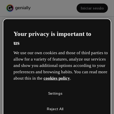
Iniciar sessão
Your privacy is important to
us
We use our own cookies and those of third parties to
allow for a variety of features, analyze our services
and show you additional options according to your
Crie a sua conta! É grátis!
preferences and browsing habits. You can read more
about this in the
cookies policy
.
Qual descreve melhor a sua função?
Settings
Educação
Trabalho em uma escola ou universidade.
Reject All