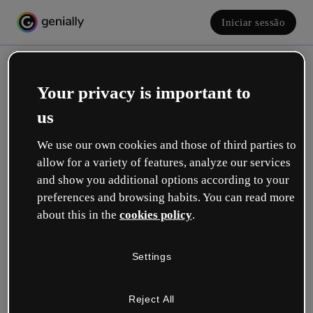
Iniciar sessão
Your privacy is important to
us
We use our own cookies and those of third parties to
allow for a variety of features, analyze our services
and show you additional options according to your
Crie a sua conta! É grátis!
preferences and browsing habits. You can read more
about this in the
cookies policy
.
Qual descreve melhor a sua função?
Settings
Educação
Trabalho em uma escola ou universidade.
Reject All