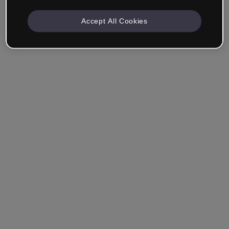
Accept All Cookies
Empresa & Profissionais
Trabalho na área da educação, marketing, design ou
outra área.
Estudante
Você já tem uma conta?
Iniciar sessão