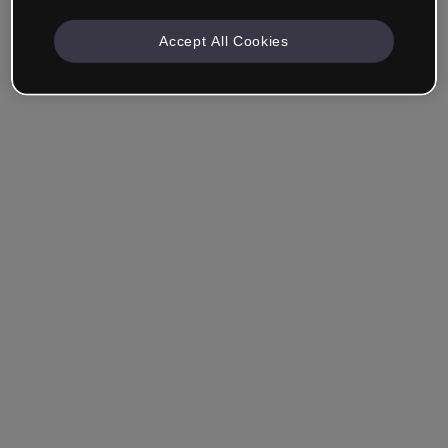
Accept All Cookies
Empresa & Profissionais
Trabalho na área da educação, marketing, design ou
outra área.
Estudante
Você já tem uma conta?
Iniciar sessão