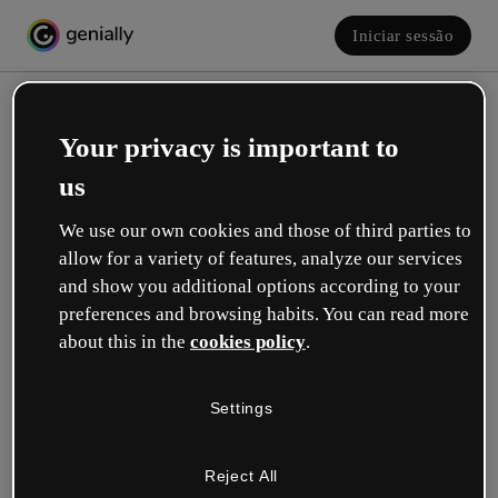
Iniciar sessão
Your privacy is important to
us
We use our own cookies and those of third parties to
allow for a variety of features, analyze our services
and show you additional options according to your
Crie a sua conta! É grátis!
preferences and browsing habits. You can read more
about this in the
cookies policy
.
Qual descreve melhor a sua função?
Settings
Educação
Trabalho em uma escola ou universidade.
Reject All