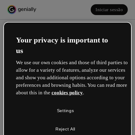
Iniciar sessão
Your privacy is important to
us
We use our own cookies and those of third parties to
allow for a variety of features, analyze our services
and show you additional options according to your
Crie a sua conta! É grátis!
preferences and browsing habits. You can read more
about this in the
cookies policy
.
Qual descreve melhor a sua função?
Settings
Educação
Trabalho em uma escola ou universidade.
Reject All