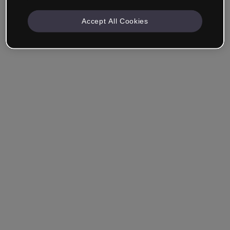
Accept All Cookies
Empresa & Profissionais
Trabalho na área da educação, marketing, design ou
outra área.
Estudante
Você já tem uma conta?
Iniciar sessão