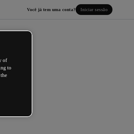
Você já tem uma conta?
Iniciar sessão
y of
ing to
 the
ie a sua conta! É grátis!
al descreve melhor a sua função?