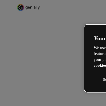
Your
We use 
feature
your pr
cookies
S
Crie de forma interativa
formações
Max