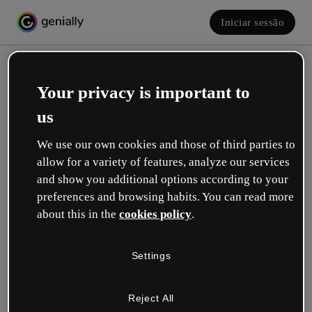
Iniciar sessão
Your privacy is important to
us
We use our own cookies and those of third parties to
allow for a variety of features, analyze our services
and show you additional options according to your
Crie a sua conta! É grátis!
preferences and browsing habits. You can read more
about this in the
cookies policy
.
Qual descreve melhor a sua função?
Settings
Educação
Trabalho em uma escola ou universidade.
Reject All