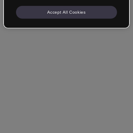
Accept All Cookies
Empresa & Profissionais
Trabalho na área da educação, marketing, design ou
outra área.
Estudante
Você já tem uma conta?
Iniciar sessão