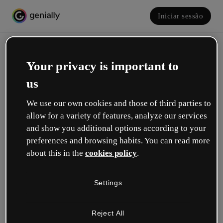
Iniciar sessão
Your privacy is important to
us
We use our own cookies and those of third parties to
allow for a variety of features, analyze our services
and show you additional options according to your
Crie a sua conta! É grátis!
preferences and browsing habits. You can read more
about this in the
cookies policy
.
Qual descreve melhor a sua função?
Settings
Educação
Trabalho em uma escola ou universidade.
Reject All