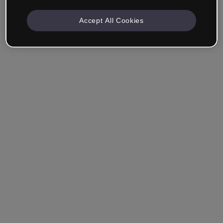
Accept All Cookies
Empresa & Profissionais
Trabalho na área da educação, marketing, design ou
outra área.
Estudante
Você já tem uma conta?
Iniciar sessão