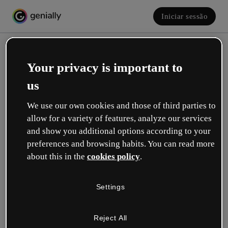
Iniciar sessão
Your privacy is important to
us
We use our own cookies and those of third parties to
allow for a variety of features, analyze our services
and show you additional options according to your
Crie a sua conta! É grátis!
preferences and browsing habits. You can read more
about this in the
cookies policy
.
Qual descreve melhor a sua função?
Settings
Educação
Trabalho em uma escola ou universidade.
Reject All