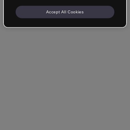
Accept All Cookies
Empresa & Profissionais
Trabalho na área da educação, marketing, design ou
outra área.
Estudante
Você já tem uma conta?
Iniciar sessão