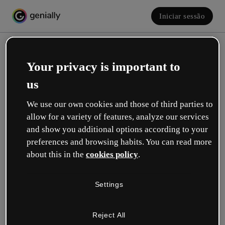
Iniciar sessão
Your privacy is important to
us
We use our own cookies and those of third parties to
allow for a variety of features, analyze our services
and show you additional options according to your
Crie a sua conta! É grátis!
preferences and browsing habits. You can read more
about this in the
cookies policy
.
Qual descreve melhor a sua função?
Settings
Educação
Trabalho em uma escola ou universidade.
Reject All