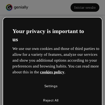
Iniciar sessão
Your privacy is important to
us
We use our own cookies and those of third parties to
allow for a variety of features, analyze our services
and show you additional options according to your
Crie a sua conta! É grátis!
preferences and browsing habits. You can read more
about this in the
cookies policy
.
Qual descreve melhor a sua função?
Settings
Educação
Trabalho em uma escola ou universidade.
Reject All