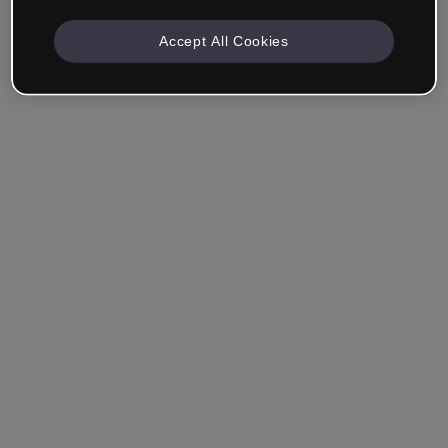
Accept All Cookies
Empresa & Profissionais
Trabalho na área da educação, marketing, design ou
outra área.
Estudante
Você já tem uma conta?
Iniciar sessão