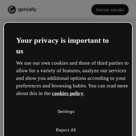
Iniciar sessão
Your privacy is important to
us
We use our own cookies and those of third parties to
allow for a variety of features, analyze our services
and show you additional options according to your
Crie a sua conta! É grátis!
preferences and browsing habits. You can read more
about this in the
cookies policy
.
Qual descreve melhor a sua função?
Settings
Educação
Trabalho em uma escola ou universidade.
Reject All