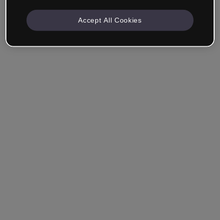
Accept All Cookies
Empresa & Profissionais
Trabalho na área da educação, marketing, design ou
outra área.
Estudante
Você já tem uma conta?
Iniciar sessão