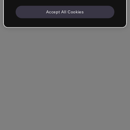
Accept All Cookies
Empresa & Profissionais
Trabalho na área da educação, marketing, design ou
outra área.
Estudante
Você já tem uma conta?
Iniciar sessão