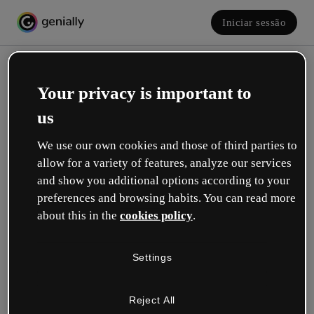
Iniciar sessão
Your privacy is important to
us
We use our own cookies and those of third parties to
allow for a variety of features, analyze our services
and show you additional options according to your
Crie a sua conta! É grátis!
preferences and browsing habits. You can read more
about this in the
cookies policy
.
Qual descreve melhor a sua função?
Settings
Educação
Trabalho em uma escola ou universidade.
Reject All