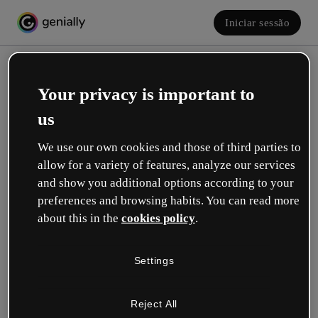
Iniciar sessão
Your privacy is important to
us
We use our own cookies and those of third parties to
allow for a variety of features, analyze our services
and show you additional options according to your
Crie a sua conta! É grátis!
preferences and browsing habits. You can read more
about this in the
cookies policy
.
Qual descreve melhor a sua função?
Settings
Educação
Trabalho em uma escola ou universidade.
Reject All