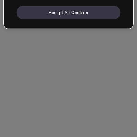
Accept All Cookies
Empresa & Profissionais
Trabalho na área da educação, marketing, design ou
outra área.
Estudante
Você já tem uma conta?
Iniciar sessão