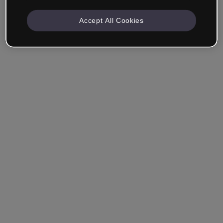
Accept All Cookies
Empresa & Profissionais
Trabalho na área da educação, marketing, design ou
outra área.
Estudante
Você já tem uma conta?
Iniciar sessão