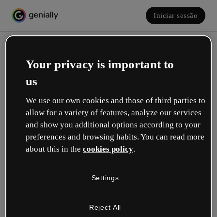
Iniciar sessão
Your privacy is important to
us
We use our own cookies and those of third parties to
allow for a variety of features, analyze our services
and show you additional options according to your
Crie a sua conta! É grátis!
preferences and browsing habits. You can read more
about this in the
cookies policy
.
Qual descreve melhor a sua função?
Settings
Educação
Trabalho em uma escola ou universidade.
Reject All