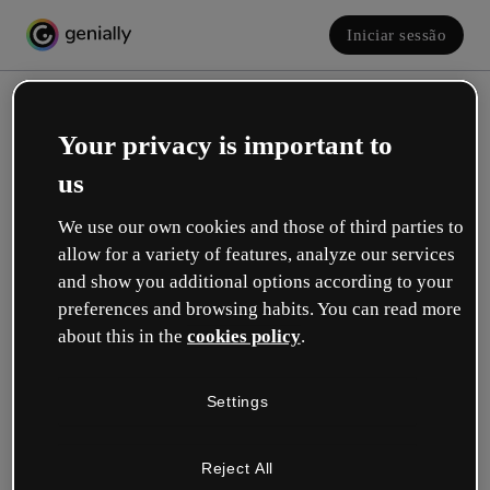
Iniciar sessão
Your privacy is important to
us
We use our own cookies and those of third parties to
allow for a variety of features, analyze our services
and show you additional options according to your
Crie a sua conta! É grátis!
preferences and browsing habits. You can read more
about this in the
cookies policy
.
Qual descreve melhor a sua função?
Settings
Educação
Trabalho em uma escola ou universidade.
Reject All