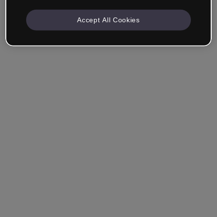
Accept All Cookies
Empresa & Profissionais
Trabalho na área da educação, marketing, design ou
outra área.
Estudante
Você já tem uma conta?
Iniciar sessão