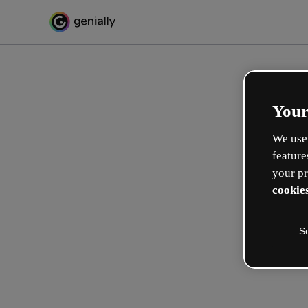
Your
We use 
feature
your pr
cookies
S
Crie de forma interativa
formações
Max