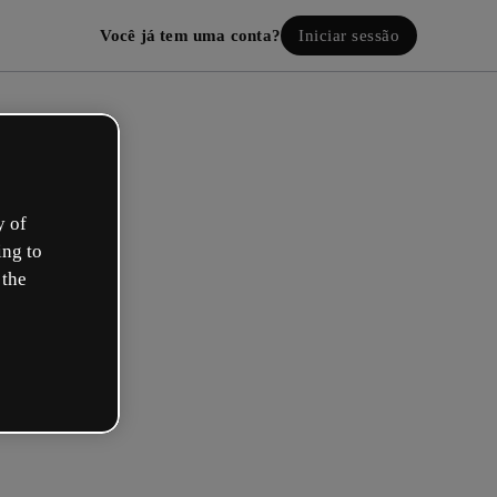
Você já tem uma conta?
Iniciar sessão
y of
ing to
 the
ie a sua conta! É grátis!
al descreve melhor a sua função?