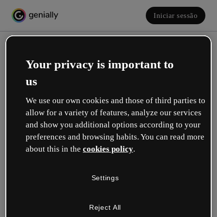
Iniciar sessão
Your privacy is important to
us
We use our own cookies and those of third parties to
allow for a variety of features, analyze our services
and show you additional options according to your
Crie a sua conta! É grátis!
preferences and browsing habits. You can read more
about this in the
cookies policy
.
Qual descreve melhor a sua função?
Settings
Educação
Trabalho em uma escola ou universidade.
Reject All