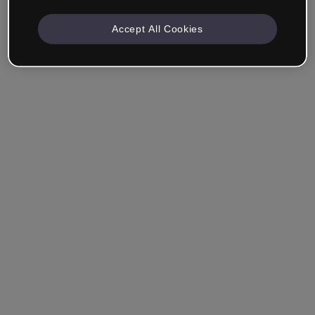
Accept All Cookies
Empresa & Profissionais
Trabalho na área da educação, marketing, design ou
outra área.
Estudante
Você já tem uma conta?
Iniciar sessão