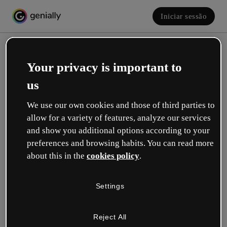
Iniciar sessão
Your privacy is important to
us
We use our own cookies and those of third parties to
allow for a variety of features, analyze our services
and show you additional options according to your
Crie a sua conta! É grátis!
preferences and browsing habits. You can read more
about this in the
cookies policy
.
Qual descreve melhor a sua função?
Settings
Educação
Trabalho em uma escola ou universidade.
Reject All