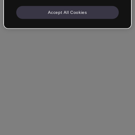
Accept All Cookies
Empresa & Profissionais
Trabalho na área da educação, marketing, design ou
outra área.
Estudante
Você já tem uma conta?
Iniciar sessão