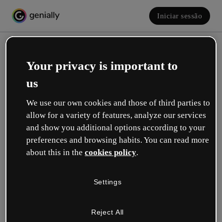
Iniciar sessão
Your privacy is important to
us
We use our own cookies and those of third parties to
allow for a variety of features, analyze our services
and show you additional options according to your
Crie a sua conta! É grátis!
preferences and browsing habits. You can read more
about this in the
cookies policy
.
Qual descreve melhor a sua função?
Settings
Educação
Trabalho em uma escola ou universidade.
Reject All