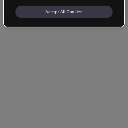
Accept All Cookies
Empresa & Profissionais
Trabalho na área da educação, marketing, design ou
outra área.
Estudante
Você já tem uma conta?
Iniciar sessão