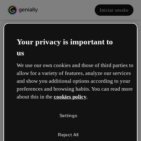
Iniciar sessão
Your privacy is important to
us
We use our own cookies and those of third parties to
allow for a variety of features, analyze our services
and show you additional options according to your
Crie a sua conta! É grátis!
preferences and browsing habits. You can read more
about this in the
cookies policy
.
Qual descreve melhor a sua função?
Settings
Educação
Trabalho em uma escola ou universidade.
Reject All