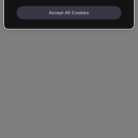
Accept All Cookies
Empresa & Profissionais
Trabalho na área da educação, marketing, design ou
outra área.
Estudante
Você já tem uma conta?
Iniciar sessão