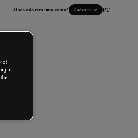
PT
Ainda não tem uma conta?
Cadastre-se
y of
ing to
 the
Iniciar sessão
ão com o Google
 seu e-mail ou nome de usuário e senha: