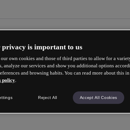
 privacy is important to us
our own cookies and those of third parties to allow for a variet
s, analyze our services and show you additional options accord
eferences and browsing habits. You can read more about this in
 policy
.
ettings
Reject All
Accept All Cookies
Inicie sess
ou com