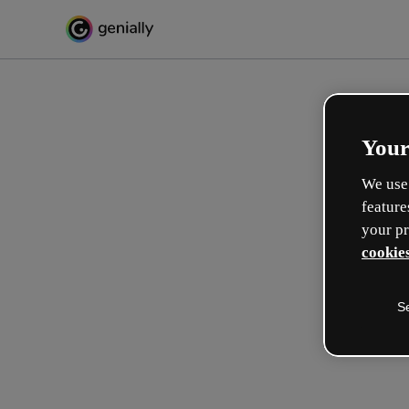
Your
We use 
feature
your pr
cookies
S