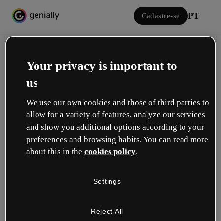
PT
Cadastre-se
Your privacy is important to
us
We use our own cookies and those of third parties to
allow for a variety of features, analyze our services
Iniciar sessão
and show you additional options according to your
preferences and browsing habits. You can read more
about this in the
cookies policy
.
Inicie sessão com o Google
Settings
ou com seu e-mail ou nome de usuário e senha:
Reject All