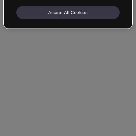
Accept All Cookies
Mantenha-me conectado
Esqueceu sua senha?
Entrar
Entrar com single sign-on (SSO)
Você ainda não tem uma conta?
Cadastre-se