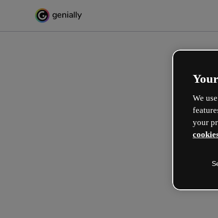
Your
We use 
feature
your pr
cookies
S