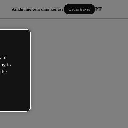
PT
Ainda não tem uma conta?
Cadastre-se
y of
ing to
 the
Iniciar sessão
ão com o Google
 seu e-mail ou nome de usuário e senha: