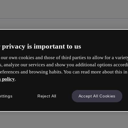
 privacy is important to us
our own cookies and those of third parties to allow for a variet
s, analyze our services and show you additional options accord
eferences and browsing habits. You can read more about this in
 policy
.
ettings
Reject All
Accept All Cookies
Inicie sess
ou com