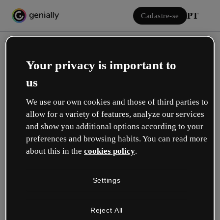
PT
Cadastre-se
Your privacy is important to
us
We use our own cookies and those of third parties to
allow for a variety of features, analyze our services
Iniciar sessão
and show you additional options according to your
preferences and browsing habits. You can read more
about this in the
cookies policy
.
Inicie sessão com o Google
Settings
ou com seu e-mail ou nome de usuário e senha:
Reject All