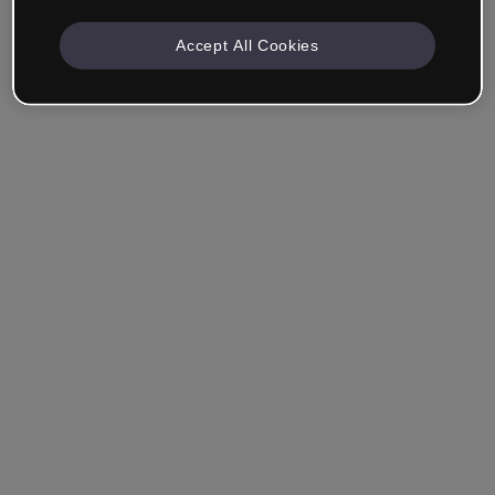
Accept All Cookies
Mantenha-me conectado
Esqueceu sua senha?
Entrar
Entrar com single sign-on (SSO)
Você ainda não tem uma conta?
Cadastre-se