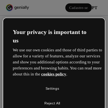
PT
Cadastre-se
Your privacy is important to
us
We use our own cookies and those of third parties to
allow for a variety of features, analyze our services
Iniciar sessão
and show you additional options according to your
preferences and browsing habits. You can read more
about this in the
cookies policy
.
Inicie sessão com o Google
Settings
ou com seu e-mail ou nome de usuário e senha:
Reject All