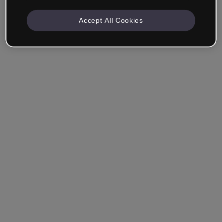
Accept All Cookies
Mantenha-me conectado
Esqueceu sua senha?
Entrar
Entrar com single sign-on (SSO)
Você ainda não tem uma conta?
Cadastre-se