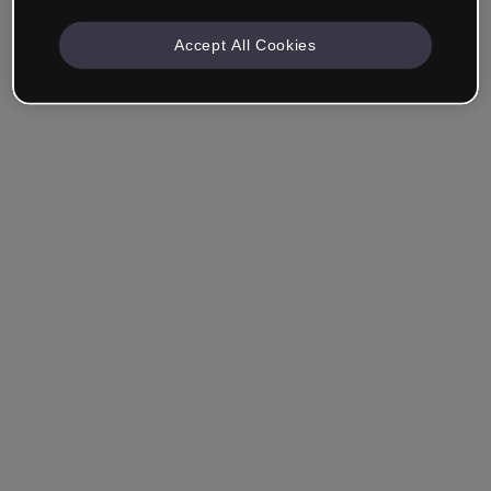
Accept All Cookies
Mantenha-me conectado
Esqueceu sua senha?
Entrar
Entrar com single sign-on (SSO)
Você ainda não tem uma conta?
Cadastre-se