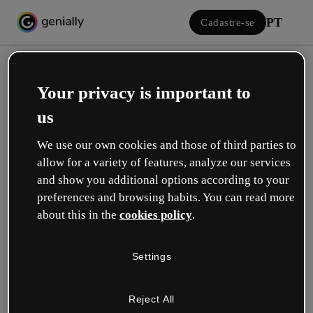
PT
Cadastre-se
Your privacy is important to
us
We use our own cookies and those of third parties to
allow for a variety of features, analyze our services
Iniciar sessão
and show you additional options according to your
preferences and browsing habits. You can read more
about this in the
cookies policy
.
Inicie sessão com o Google
Settings
ou com seu e-mail ou nome de usuário e senha:
Reject All