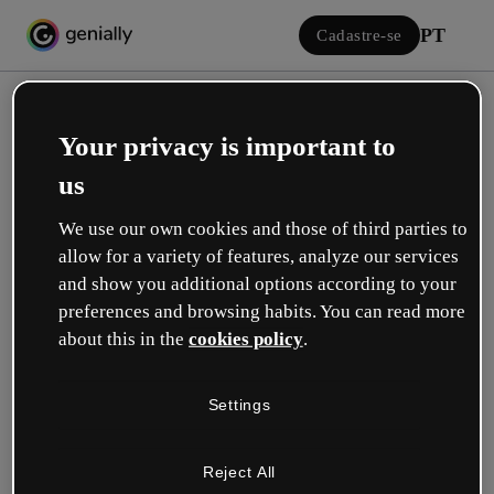
PT
Cadastre-se
Your privacy is important to
us
We use our own cookies and those of third parties to
allow for a variety of features, analyze our services
Iniciar sessão
and show you additional options according to your
preferences and browsing habits. You can read more
about this in the
cookies policy
.
Inicie sessão com o Google
Settings
ou com seu e-mail ou nome de usuário e senha:
Reject All