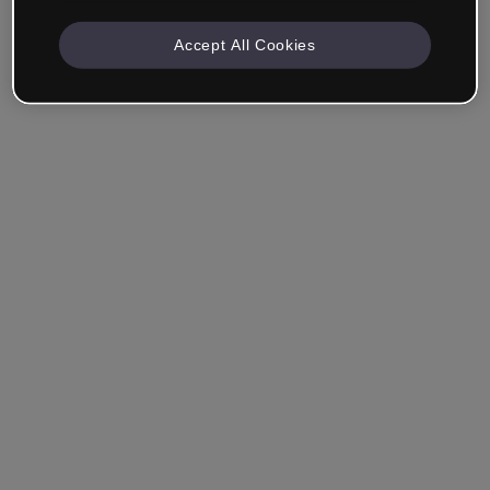
Accept All Cookies
Mantenha-me conectado
Esqueceu sua senha?
Entrar
Entrar com single sign-on (SSO)
Você ainda não tem uma conta?
Cadastre-se