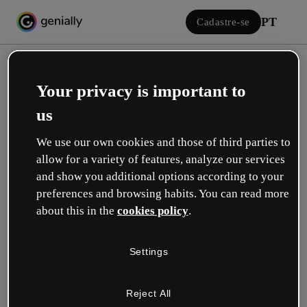
PT
Cadastre-se
Your privacy is important to
us
We use our own cookies and those of third parties to
allow for a variety of features, analyze our services
Iniciar sessão
and show you additional options according to your
preferences and browsing habits. You can read more
about this in the
cookies policy
.
Inicie sessão com o Google
Settings
ou com seu e-mail ou nome de usuário e senha:
Reject All