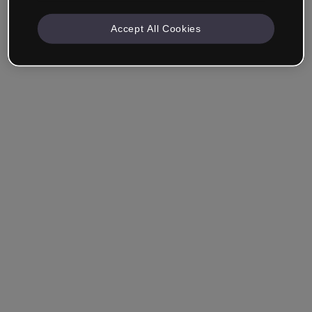
Accept All Cookies
Mantenha-me conectado
Esqueceu sua senha?
Entrar
Entrar com single sign-on (SSO)
Você ainda não tem uma conta?
Cadastre-se