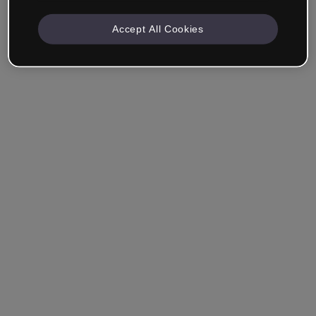
Accept All Cookies
Mantenha-me conectado
Esqueceu sua senha?
Entrar
Entrar com single sign-on (SSO)
Você ainda não tem uma conta?
Cadastre-se