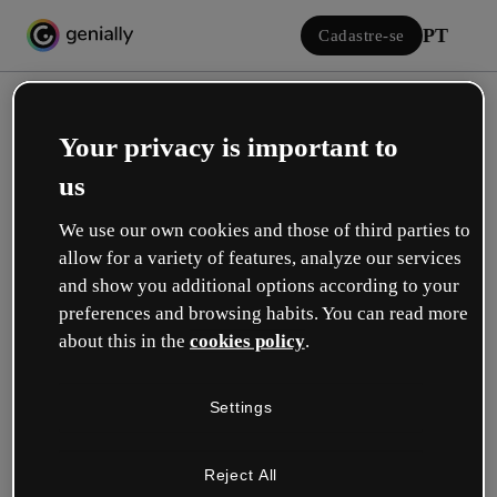
PT
Cadastre-se
Your privacy is important to
us
We use our own cookies and those of third parties to
allow for a variety of features, analyze our services
Iniciar sessão
and show you additional options according to your
preferences and browsing habits. You can read more
about this in the
cookies policy
.
Inicie sessão com o Google
Settings
ou com seu e-mail ou nome de usuário e senha:
Reject All