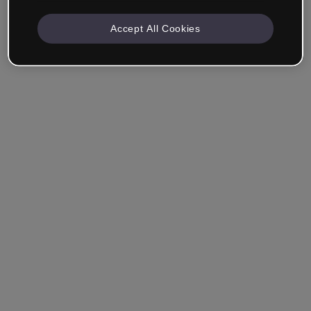
Accept All Cookies
Mantenha-me conectado
Esqueceu sua senha?
Entrar
Entrar com single sign-on (SSO)
Você ainda não tem uma conta?
Cadastre-se