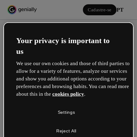
PT
Cadastre-se
Your privacy is important to
us
We use our own cookies and those of third parties to
allow for a variety of features, analyze our services
Iniciar sessão
and show you additional options according to your
preferences and browsing habits. You can read more
about this in the
cookies policy
.
Inicie sessão com o Google
Settings
ou com seu e-mail ou nome de usuário e senha:
Reject All