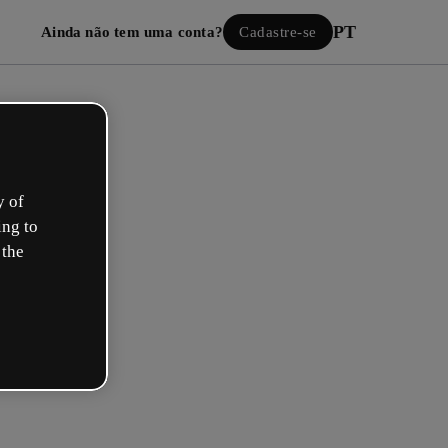
PT
Ainda não tem uma conta?
Cadastre-se
y of
ing to
 the
Iniciar sessão
ão com o Google
 seu e-mail ou nome de usuário e senha: