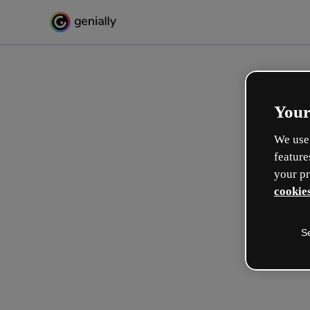
Your
We use 
feature
your pr
cookies
S