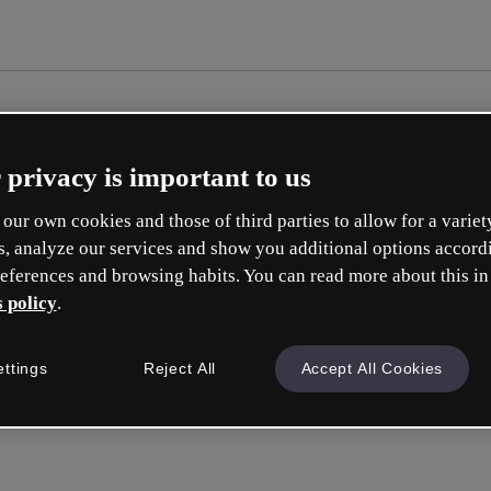
 privacy is important to us
our own cookies and those of third parties to allow for a variet
s, analyze our services and show you additional options accord
eferences and browsing habits. You can read more about this in
 policy
.
ettings
Reject All
Accept All Cookies
Inicie sess
ou com