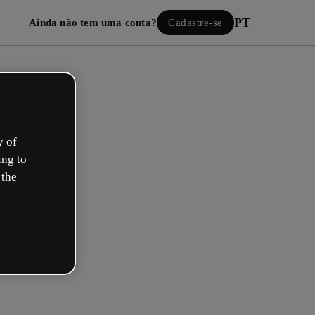
PT
Ainda não tem uma conta?
Cadastre-se
y of
ing to
 the
Iniciar sessão
ão com o Google
 seu e-mail ou nome de usuário e senha: