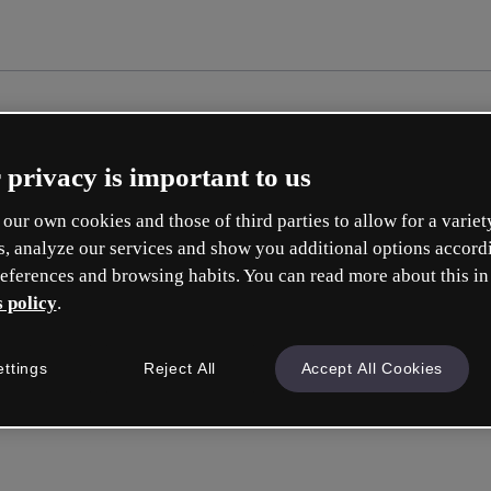
 privacy is important to us
our own cookies and those of third parties to allow for a variet
s, analyze our services and show you additional options accord
eferences and browsing habits. You can read more about this in
 policy
.
ettings
Reject All
Accept All Cookies
Inicie sess
ou com