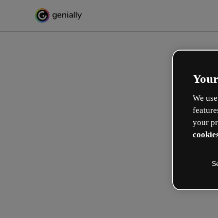
Your
We use 
feature
your pr
cookies
S