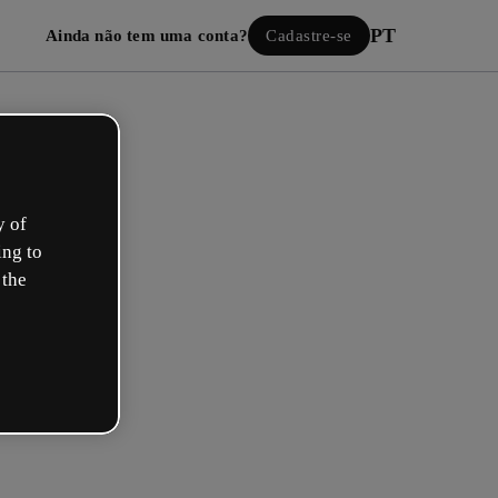
PT
Ainda não tem uma conta?
Cadastre-se
y of
ing to
 the
Iniciar sessão
ão com o Google
 seu e-mail ou nome de usuário e senha: