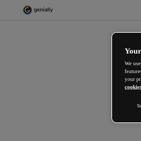
Your
We use 
feature
your pr
cookies
S