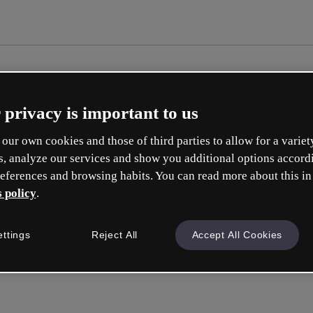
 privacy is important to us
our own cookies and those of third parties to allow for a variet
s, analyze our services and show you additional options accord
eferences and browsing habits. You can read more about this in
 policy
.
ettings
Reject All
Accept All Cookies
Inicie sess
ou com