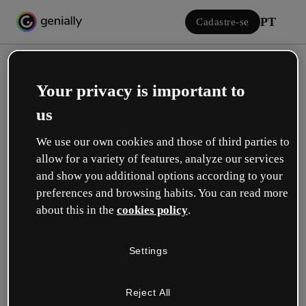
PT
Cadastre-se
Your privacy is important to
us
We use our own cookies and those of third parties to
allow for a variety of features, analyze our services
Iniciar sessão
and show you additional options according to your
preferences and browsing habits. You can read more
about this in the
cookies policy
.
Inicie sessão com o Google
Settings
ou com seu e-mail ou nome de usuário e senha:
Reject All