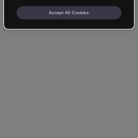
Accept All Cookies
Mantenha-me conectado
Esqueceu sua senha?
Entrar
Entrar com single sign-on (SSO)
Você ainda não tem uma conta?
Cadastre-se