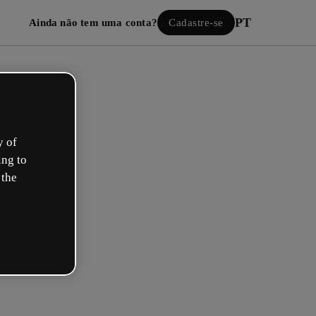
PT
Ainda não tem uma conta?
Cadastre-se
y of
ing to
 the
Iniciar sessão
ão com o Google
 seu e-mail ou nome de usuário e senha: