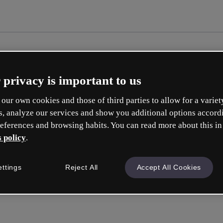
 privacy is important to us
our own cookies and those of third parties to allow for a variet
s, analyze our services and show you additional options accord
eferences and browsing habits. You can read more about this in
 policy
.
ettings
Reject All
Accept All Cookies
Inicie sess
ou com