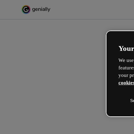
Your
We use 
feature
your pr
cookies
S