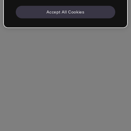
Accept All Cookies
Mantenha-me conectado
Esqueceu sua senha?
Entrar
Entrar com single sign-on (SSO)
Você ainda não tem uma conta?
Cadastre-se