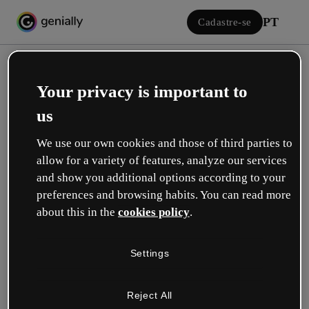
PT
Cadastre-se
Your privacy is important to
us
We use our own cookies and those of third parties to
allow for a variety of features, analyze our services
Iniciar sessão
and show you additional options according to your
preferences and browsing habits. You can read more
about this in the
cookies policy
.
Inicie sessão com o Google
Settings
ou com seu e-mail ou nome de usuário e senha:
Reject All