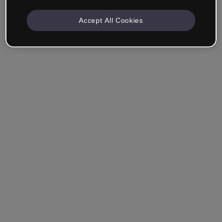
Accept All Cookies
Mantenha-me conectado
Esqueceu sua senha?
Entrar
Entrar com single sign-on (SSO)
Você ainda não tem uma conta?
Cadastre-se