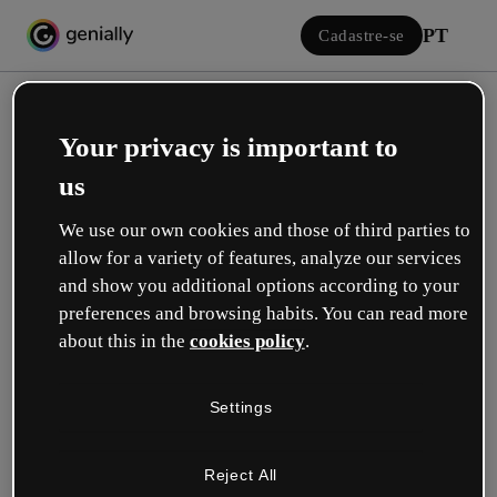
PT
Cadastre-se
Your privacy is important to
us
We use our own cookies and those of third parties to
allow for a variety of features, analyze our services
Iniciar sessão
and show you additional options according to your
preferences and browsing habits. You can read more
about this in the
cookies policy
.
Inicie sessão com o Google
Settings
ou com seu e-mail ou nome de usuário e senha:
Reject All