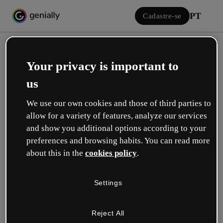
PT
Cadastre-se
Your privacy is important to
us
We use our own cookies and those of third parties to
allow for a variety of features, analyze our services
Iniciar sessão
and show you additional options according to your
preferences and browsing habits. You can read more
about this in the
cookies policy
.
Inicie sessão com o Google
Settings
ou com seu e-mail ou nome de usuário e senha:
Reject All