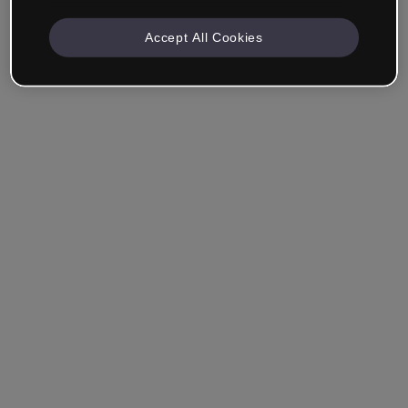
Accept All Cookies
Mantenha-me conectado
Esqueceu sua senha?
Entrar
Entrar com single sign-on (SSO)
Você ainda não tem uma conta?
Cadastre-se