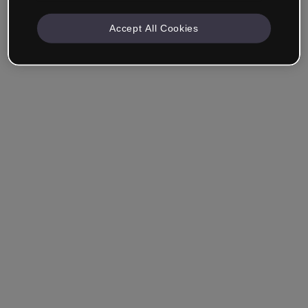
Accept All Cookies
Mantenha-me conectado
Esqueceu sua senha?
Entrar
Entrar com single sign-on (SSO)
Você ainda não tem uma conta?
Cadastre-se