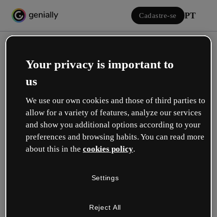
PT
Cadastre-se
Your privacy is important to
us
We use our own cookies and those of third parties to
allow for a variety of features, analyze our services
Iniciar sessão
and show you additional options according to your
preferences and browsing habits. You can read more
about this in the
cookies policy
.
Inicie sessão com o Google
Settings
ou com seu e-mail ou nome de usuário e senha:
Reject All