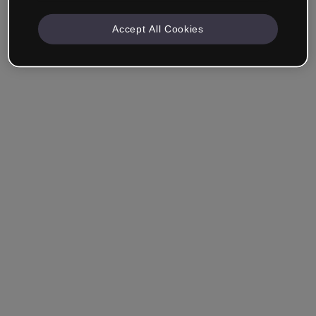
Accept All Cookies
Azienda e Professionisti
Lavoro nella formazione, nel marketing, nel design o in
un altro settore.
Studente
Hai già un account?
Accedi