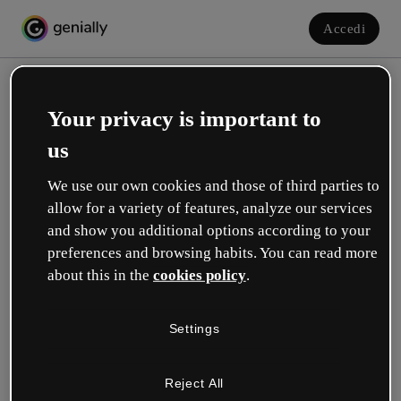
Accedi
Your privacy is important to
us
We use our own cookies and those of third parties to
allow for a variety of features, analyze our services
and show you additional options according to your
Crea il tuo account gratuito!
preferences and browsing habits. You can read more
about this in the
cookies policy
.
Quale opzione ti descrive meglio?
Settings
Educazione
Lavoro in una scuola o in un'università.
Reject All