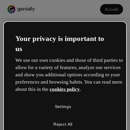
Accedi
Your privacy is important to
us
We use our own cookies and those of third parties to
allow for a variety of features, analyze our services
and show you additional options according to your
Crea il tuo account gratuito!
preferences and browsing habits. You can read more
about this in the
cookies policy
.
Quale opzione ti descrive meglio?
Settings
Educazione
Lavoro in una scuola o in un'università.
Reject All