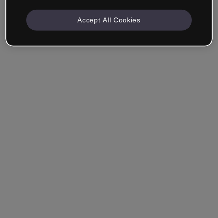
Accept All Cookies
Azienda e Professionisti
Lavoro nella formazione, nel marketing, nel design o in
un altro settore.
Studente
Hai già un account?
Accedi