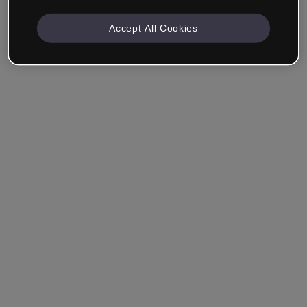
Accept All Cookies
Azienda e Professionisti
Lavoro nella formazione, nel marketing, nel design o in
un altro settore.
Studente
Hai già un account?
Accedi