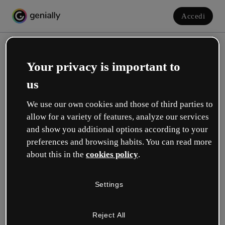
Accedi
Your privacy is important to
us
We use our own cookies and those of third parties to
allow for a variety of features, analyze our services
and show you additional options according to your
Crea il tuo account gratuito!
preferences and browsing habits. You can read more
about this in the
cookies policy
.
Quale opzione ti descrive meglio?
Settings
Educazione
Lavoro in una scuola o in un'università.
Reject All