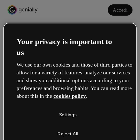
Accedi
Your privacy is important to
us
We use our own cookies and those of third parties to
allow for a variety of features, analyze our services
and show you additional options according to your
Crea il tuo account gratuito!
preferences and browsing habits. You can read more
about this in the
cookies policy
.
Quale opzione ti descrive meglio?
Settings
Educazione
Lavoro in una scuola o in un'università.
Reject All