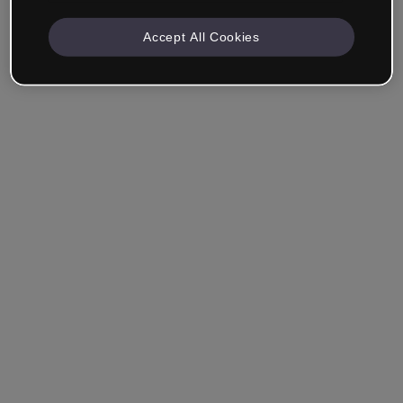
Accept All Cookies
Azienda e Professionisti
Lavoro nella formazione, nel marketing, nel design o in
un altro settore.
Studente
Hai già un account?
Accedi