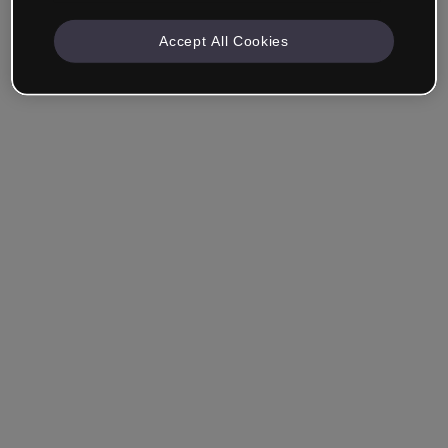
Accept All Cookies
Azienda e Professionisti
Lavoro nella formazione, nel marketing, nel design o in
un altro settore.
Studente
Hai già un account?
Accedi