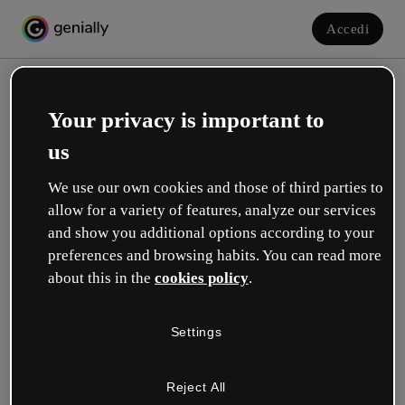
Accedi
Your privacy is important to
us
We use our own cookies and those of third parties to
allow for a variety of features, analyze our services
and show you additional options according to your
Crea il tuo account gratuito!
preferences and browsing habits. You can read more
about this in the
cookies policy
.
Quale opzione ti descrive meglio?
Settings
Educazione
Lavoro in una scuola o in un'università.
Reject All