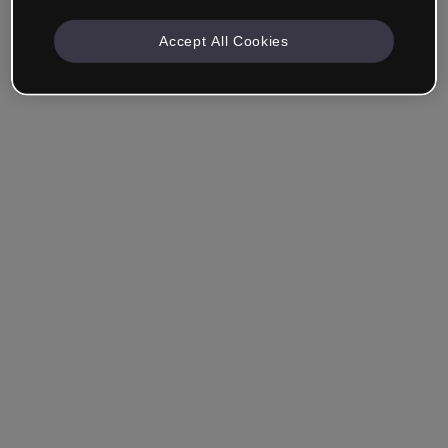
Accept All Cookies
Azienda e Professionisti
Lavoro nella formazione, nel marketing, nel design o in
un altro settore.
Studente
Hai già un account?
Accedi