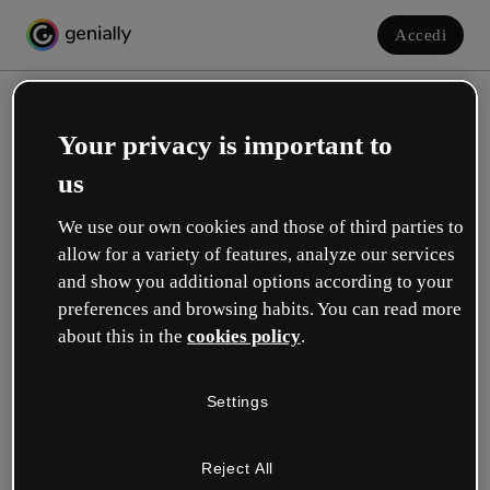
Accedi
Your privacy is important to
us
We use our own cookies and those of third parties to
allow for a variety of features, analyze our services
and show you additional options according to your
Crea il tuo account gratuito!
preferences and browsing habits. You can read more
about this in the
cookies policy
.
Quale opzione ti descrive meglio?
Settings
Educazione
Lavoro in una scuola o in un'università.
Reject All