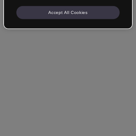
Accept All Cookies
Azienda e Professionisti
Lavoro nella formazione, nel marketing, nel design o in
un altro settore.
Studente
Hai già un account?
Accedi