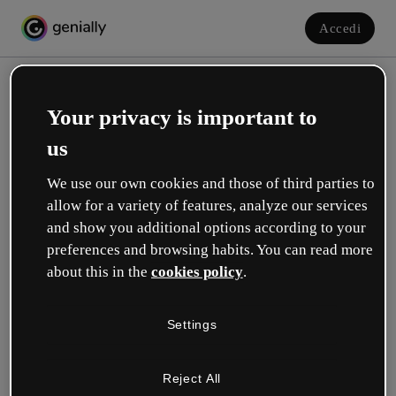
Accedi
Your privacy is important to
us
We use our own cookies and those of third parties to
allow for a variety of features, analyze our services
and show you additional options according to your
Crea il tuo account gratuito!
preferences and browsing habits. You can read more
about this in the
cookies policy
.
Quale opzione ti descrive meglio?
Settings
Educazione
Lavoro in una scuola o in un'università.
Reject All